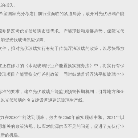
成的损失。
希望国家充分考虑目前行业面临的紧迫局势，放开对光伏玻璃产能
原则是既考虑光伏玻璃市场需求、产能现状和发展趋势，保障光伏
是加强光伏玻璃供应保障。
文件，拟对光伏玻璃实行有别于传统浮法玻璃的政策，以尽快释放
在正在修订的《水泥玻璃行业产能置换实施办法》中，将实行有保
玻璃项目产能置换实行差别政策，同时鼓励普通浮法平板玻璃企业
标准的要求，建立光伏玻璃产能监测预警长期机制，引导地方和企
止以光伏玻璃的名义建设普通建筑玻璃生产线。
力在
年前达到顶峰，努力在
年前实现碳中和。
年以
2030
2060
2021
源相关的政策法规，以应对能源供应不足的问题，促进了光伏行业
来新的机遇。