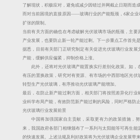
了解现状，积极应对，避免或减少因错过并网截止日期而造
而对当前困境的直接原因
——玻璃行业的产能瓶颈，
家企业
6
扩张的限制。
当前有关方面的确也在考虑破解光伏玻璃市场的瓶颈，主要
产业发展，也要防止新一轮产能过剩。下一步重点工作首先
据悉，目前有关部门正研究制定有关促进光伏玻璃行业发展
产能，缓解供应偏紧，抑制价格上涨。
此外，还将对光伏玻璃产能置换实行差别化政策。如，
有压的置换政策，研究对有资源、有市场的中西部地区光伏
转型生产光伏玻璃，有序推动光伏玻璃产能增加。
最后，在防止新产能过剩方面，相关部门将按照差异化行业
业科学布局产能，有效防范新产能过剩的风险，同时严格防
光伏玻璃行业发展前景
中国将加强国家自主贡献，采取更有力的政策措施，努
来，我国政府各部门相继颁布了一系列与太阳能等可再生能
的快速发展。上述法规及利好政策将为光伏玻璃企业发展带